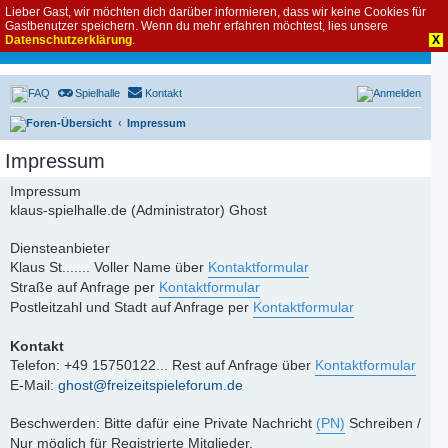
Lieber Gast, wir möchten dich darüber informieren, dass wir keine Cookies für
Gastbenutzer speichern. Wenn du mehr erfahren möchtest, lies unsere
Datenschutzerklärung
.
X
FAQ
Spielhalle
Kontakt
Anmelden
Foren-Übersicht
Impressum
Impressum
Impressum
klaus-spielhalle.de (Administrator) Ghost
Diensteanbieter
Klaus St....... Voller Name über
Kontaktformular
Straße auf Anfrage per
Kontaktformular
Postleitzahl und Stadt auf Anfrage per
Kontaktformular
Kontakt
Telefon: +49 15750122... Rest auf Anfrage über
Kontaktformular
E-Mail:
ghost@freizeitspieleforum.de
Beschwerden: Bitte dafür eine Private Nachricht
(PN)
Schreiben /
Nur möglich für Registrierte Mitglieder.