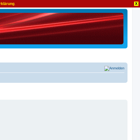
rklärung
.
X
Anmelden