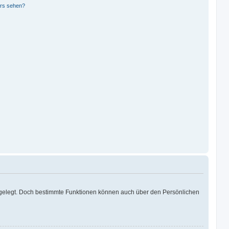
ers sehen?
 festgelegt. Doch bestimmte Funktionen können auch über den Persönlichen