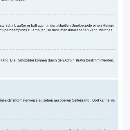
rrekorde ansehen“.
terschaft, außer er hält auch in der aktuellen Spielperiode einen Rekord
 der Superchampions zu erhalten, so dass man immer sehen kann, welches
ein Rang. Die Rangbilder können durch den Administrator bestimmt werden,
r Bereich“ (normalerweise zu sehen am oberen Seitenrand). Dort kannst du