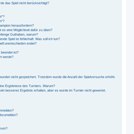
e das Spiel nicht berücksichtigt?
t“?
n“?
champion herausfordern?
t es eine Möglichkeit dafür zu üben?
ne Menge Guthaben, warum?
nde Spiel ist fehlerhaft. Was soll ich tun?
ell unentschieden endet?
 beendet ist?
ert werde?
e wurden nicht gespeichert. Trotzdem wurde die Anzahl der Spielversuche erhöht.
 keine Ergebnisse des Turniers. Warum?
d ein besseres Ergebnis erhalten, aber es wurde im Turnier nicht gewertet.
anmelden?
 abzumelden?
arum?