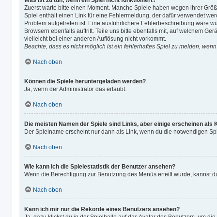
Was ist zu tun, wenn ein Spiel nicht funktioniert?
Zuerst warte bitte einen Moment. Manche Spiele haben wegen ihrer Größe
Spiel enthält einen Link für eine Fehlermeldung, der dafür verwendet wer
Problem aufgetreten ist. Eine ausführlichere Fehlerbeschreibung wäre wün
Browsern ebenfalls auftritt. Teile uns bitte ebenfalls mit, auf welchem Ger
vielleicht bei einer anderen Auflösung nicht vorkommt.
Beachte, dass es nicht möglich ist ein fehlerhaftes Spiel zu melden, wen
Nach oben
Können die Spiele heruntergeladen werden?
Ja, wenn der Administrator das erlaubt.
Nach oben
Die meisten Namen der Spiele sind Links, aber einige erscheinen als
Der Spielname erscheint nur dann als Link, wenn du die notwendigen Spi
Nach oben
Wie kann ich die Spielestatistik der Benutzer ansehen?
Wenn die Berechtigung zur Benutzung des Menüs erteilt wurde, kannst du 
Nach oben
Kann ich mir nur die Rekorde eines Benutzers ansehen?