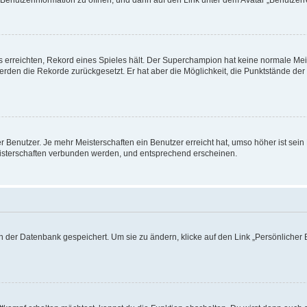
ie Benutzerinformation zu öffnen, und dann auf den Link unter dem Avatar „Benutze
s erreichten, Rekord eines Spieles hält. Der Superchampion hat keine normale Meis
, werden die Rekorde zurückgesetzt. Er hat aber die Möglichkeit, die Punktstände
der Benutzer. Je mehr Meisterschaften ein Benutzer erreicht hat, umso höher ist s
eisterschaften verbunden werden, und entsprechend erscheinen.
n in der Datenbank gespeichert. Um sie zu ändern, klicke auf den Link „Persönliche