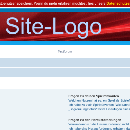
astbenutzer speichern. Wenn du mehr erfahren möchtest, lies unsere
Datenschutze
Testforum
Fragen zu deinen Spielefavoriten
Welchen Nutzen hat es, ein Spiel als Spiele
Ich habe zu viele Spielefavoriten. Wie kann i
„Begrenzungsfehler“ beim Hinzufügen eines 
Fragen zu den Herausforderungen
Warum kann ich die Herausforderung nicht
Ich habe eine Herausforderung erhalten, dan