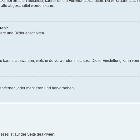
mpf erhalten möchtest, kannst du die Funktion abschalten. Du wirst dann auch se
r alle abgeschaltet werden kann.
lten?
are und Bilder abschalten.
 Du kannst auswählen, welche du verwenden möchtest. Diese Einstellung kann vom
 entfernen, oder markieren und hervorheben.
ses ist auf der Seite deaktiviert.