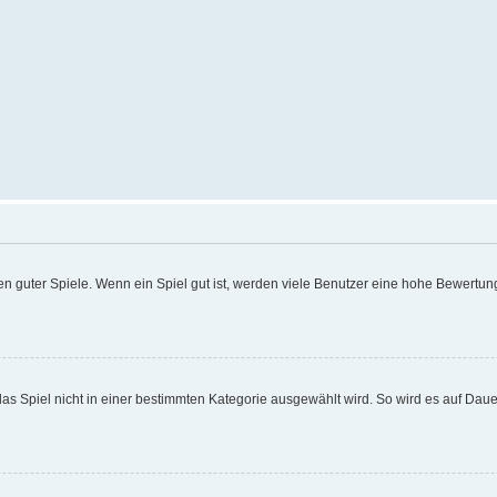
den guter Spiele. Wenn ein Spiel gut ist, werden viele Benutzer eine hohe Bewertun
s Spiel nicht in einer bestimmten Kategorie ausgewählt wird. So wird es auf Dauer 