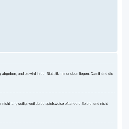
g abgeben, und es wird in der Statistik immer oben liegen. Damit sind die
nicht langweilig, weil du beispielsweise oft andere Spiele, und nicht