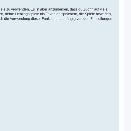
iele zu verwenden. Es ist aber anzumerken, dass du Zugriff auf viele
en, deine Lieblingsspiele als Favoriten speichern, die Spiele bewerten,
 auch die Verwendung dieser Funktionen abhängig von den Einstellungen