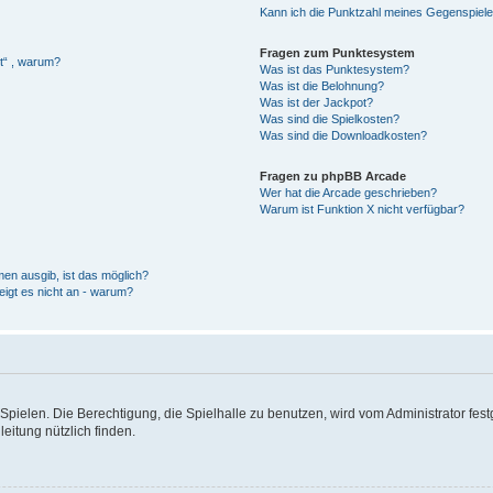
Kann ich die Punktzahl meines Gegenspiel
Fragen zum Punktesystem
kt“ , warum?
Was ist das Punktesystem?
Was ist die Belohnung?
Was ist der Jackpot?
Was sind die Spielkosten?
Was sind die Downloadkosten?
Fragen zu phpBB Arcade
Wer hat die Arcade geschrieben?
Warum ist Funktion X nicht verfügbar?
en ausgib, ist das möglich?
eigt es nicht an - warum?
von Spielen. Die Berechtigung, die Spielhalle zu benutzen, wird vom Administrator
leitung nützlich finden.