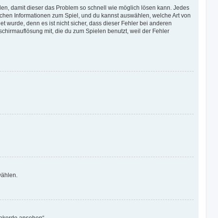
den, damit dieser das Problem so schnell wie möglich lösen kann. Jedes
fischen Informationen zum Spiel, und du kannst auswählen, welche Art von
t wurde, denn es ist nicht sicher, dass dieser Fehler bei anderen
ldschirmauflösung mit, die du zum Spielen benutzt, weil der Fehler
wählen.