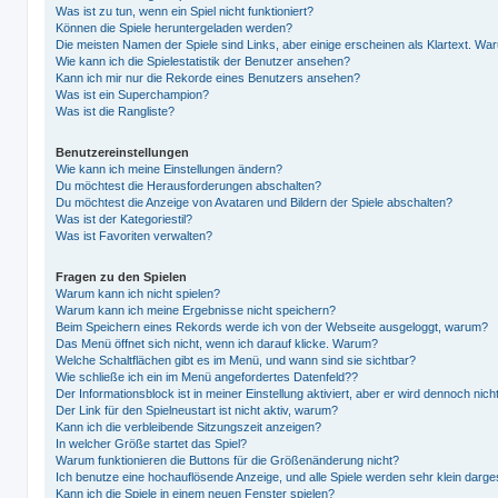
Was ist zu tun, wenn ein Spiel nicht funktioniert?
Können die Spiele heruntergeladen werden?
Die meisten Namen der Spiele sind Links, aber einige erscheinen als Klartext. W
Wie kann ich die Spielestatistik der Benutzer ansehen?
Kann ich mir nur die Rekorde eines Benutzers ansehen?
Was ist ein Superchampion?
Was ist die Rangliste?
Benutzereinstellungen
Wie kann ich meine Einstellungen ändern?
Du möchtest die Herausforderungen abschalten?
Du möchtest die Anzeige von Avataren und Bildern der Spiele abschalten?
Was ist der Kategoriestil?
Was ist Favoriten verwalten?
Fragen zu den Spielen
Warum kann ich nicht spielen?
Warum kann ich meine Ergebnisse nicht speichern?
Beim Speichern eines Rekords werde ich von der Webseite ausgeloggt, warum?
Das Menü öffnet sich nicht, wenn ich darauf klicke. Warum?
Welche Schaltflächen gibt es im Menü, und wann sind sie sichtbar?
Wie schließe ich ein im Menü angefordertes Datenfeld??
Der Informationsblock ist in meiner Einstellung aktiviert, aber er wird dennoch ni
Der Link für den Spielneustart ist nicht aktiv, warum?
Kann ich die verbleibende Sitzungszeit anzeigen?
In welcher Größe startet das Spiel?
Warum funktionieren die Buttons für die Größenänderung nicht?
Ich benutze eine hochauflösende Anzeige, und alle Spiele werden sehr klein darges
Kann ich die Spiele in einem neuen Fenster spielen?