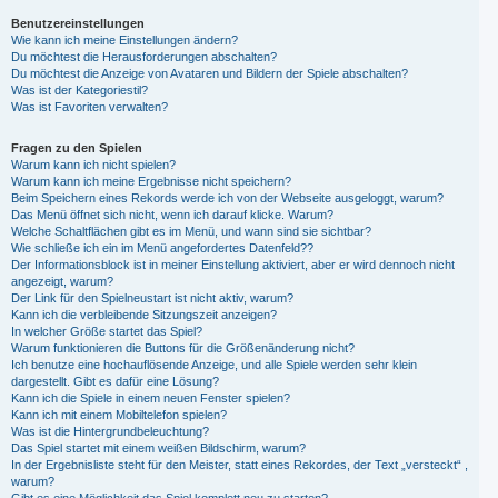
Benutzereinstellungen
Wie kann ich meine Einstellungen ändern?
Du möchtest die Herausforderungen abschalten?
Du möchtest die Anzeige von Avataren und Bildern der Spiele abschalten?
Was ist der Kategoriestil?
Was ist Favoriten verwalten?
Fragen zu den Spielen
Warum kann ich nicht spielen?
Warum kann ich meine Ergebnisse nicht speichern?
Beim Speichern eines Rekords werde ich von der Webseite ausgeloggt, warum?
Das Menü öffnet sich nicht, wenn ich darauf klicke. Warum?
Welche Schaltflächen gibt es im Menü, und wann sind sie sichtbar?
Wie schließe ich ein im Menü angefordertes Datenfeld??
Der Informationsblock ist in meiner Einstellung aktiviert, aber er wird dennoch nicht
angezeigt, warum?
Der Link für den Spielneustart ist nicht aktiv, warum?
Kann ich die verbleibende Sitzungszeit anzeigen?
In welcher Größe startet das Spiel?
Warum funktionieren die Buttons für die Größenänderung nicht?
Ich benutze eine hochauflösende Anzeige, und alle Spiele werden sehr klein
dargestellt. Gibt es dafür eine Lösung?
Kann ich die Spiele in einem neuen Fenster spielen?
Kann ich mit einem Mobiltelefon spielen?
Was ist die Hintergrundbeleuchtung?
Das Spiel startet mit einem weißen Bildschirm, warum?
In der Ergebnisliste steht für den Meister, statt eines Rekordes, der Text „versteckt“ ,
warum?