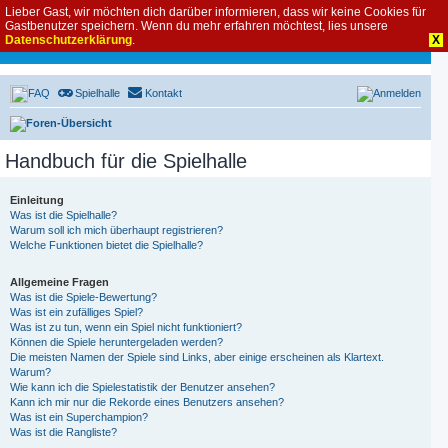
Lieber Gast, wir möchten dich darüber informieren, dass wir keine Cookies für
Gastbenutzer speichern. Wenn du mehr erfahren möchtest, lies unsere
Datenschutzerklärung
.
X
FAQ
Spielhalle
Kontakt
Anmelden
Foren-Übersicht
Handbuch für die Spielhalle
Einleitung
Was ist die Spielhalle?
Warum soll ich mich überhaupt registrieren?
Welche Funktionen bietet die Spielhalle?
Allgemeine Fragen
Was ist die Spiele-Bewertung?
Was ist ein zufälliges Spiel?
Was ist zu tun, wenn ein Spiel nicht funktioniert?
Können die Spiele heruntergeladen werden?
Die meisten Namen der Spiele sind Links, aber einige erscheinen als Klartext.
Warum?
Wie kann ich die Spielestatistik der Benutzer ansehen?
Kann ich mir nur die Rekorde eines Benutzers ansehen?
Was ist ein Superchampion?
Was ist die Rangliste?