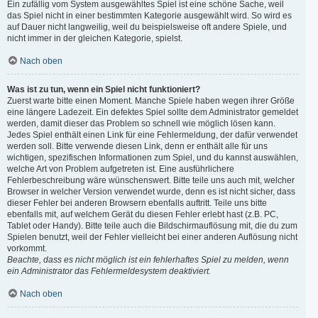
Ein zufällig vom System ausgewähltes Spiel ist eine schöne Sache, weil
das Spiel nicht in einer bestimmten Kategorie ausgewählt wird. So wird es
auf Dauer nicht langweilig, weil du beispielsweise oft andere Spiele, und
nicht immer in der gleichen Kategorie, spielst.
Nach oben
Was ist zu tun, wenn ein Spiel nicht funktioniert?
Zuerst warte bitte einen Moment. Manche Spiele haben wegen ihrer Größe
eine längere Ladezeit. Ein defektes Spiel sollte dem Administrator gemeldet
werden, damit dieser das Problem so schnell wie möglich lösen kann.
Jedes Spiel enthält einen Link für eine Fehlermeldung, der dafür verwendet
werden soll. Bitte verwende diesen Link, denn er enthält alle für uns
wichtigen, spezifischen Informationen zum Spiel, und du kannst auswählen,
welche Art von Problem aufgetreten ist. Eine ausführlichere
Fehlerbeschreibung wäre wünschenswert. Bitte teile uns auch mit, welcher
Browser in welcher Version verwendet wurde, denn es ist nicht sicher, dass
dieser Fehler bei anderen Browsern ebenfalls auftritt. Teile uns bitte
ebenfalls mit, auf welchem Gerät du diesen Fehler erlebt hast (z.B. PC,
Tablet oder Handy). Bitte teile auch die Bildschirmauflösung mit, die du zum
Spielen benutzt, weil der Fehler vielleicht bei einer anderen Auflösung nicht
vorkommt.
Beachte, dass es nicht möglich ist ein fehlerhaftes Spiel zu melden, wenn
ein Administrator das Fehlermeldesystem deaktiviert.
Nach oben