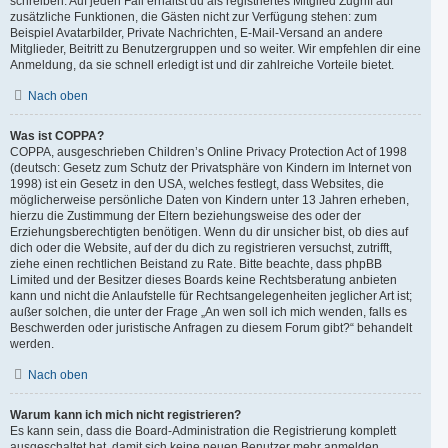
schreiben. Auf jeden Fall erhältst du als registriertes Mitglied Zugriff auf
zusätzliche Funktionen, die Gästen nicht zur Verfügung stehen: zum
Beispiel Avatarbilder, Private Nachrichten, E-Mail-Versand an andere
Mitglieder, Beitritt zu Benutzergruppen und so weiter. Wir empfehlen dir eine
Anmeldung, da sie schnell erledigt ist und dir zahlreiche Vorteile bietet.
Nach oben
Was ist COPPA?
COPPA, ausgeschrieben Children’s Online Privacy Protection Act of 1998
(deutsch: Gesetz zum Schutz der Privatsphäre von Kindern im Internet von
1998) ist ein Gesetz in den USA, welches festlegt, dass Websites, die
möglicherweise persönliche Daten von Kindern unter 13 Jahren erheben,
hierzu die Zustimmung der Eltern beziehungsweise des oder der
Erziehungsberechtigten benötigen. Wenn du dir unsicher bist, ob dies auf
dich oder die Website, auf der du dich zu registrieren versuchst, zutrifft,
ziehe einen rechtlichen Beistand zu Rate. Bitte beachte, dass phpBB
Limited und der Besitzer dieses Boards keine Rechtsberatung anbieten
kann und nicht die Anlaufstelle für Rechtsangelegenheiten jeglicher Art ist;
außer solchen, die unter der Frage „An wen soll ich mich wenden, falls es
Beschwerden oder juristische Anfragen zu diesem Forum gibt?“ behandelt
werden.
Nach oben
Warum kann ich mich nicht registrieren?
Es kann sein, dass die Board-Administration die Registrierung komplett
ausgeschaltet hat, damit sich keine neuen Benutzer mehr anmelden