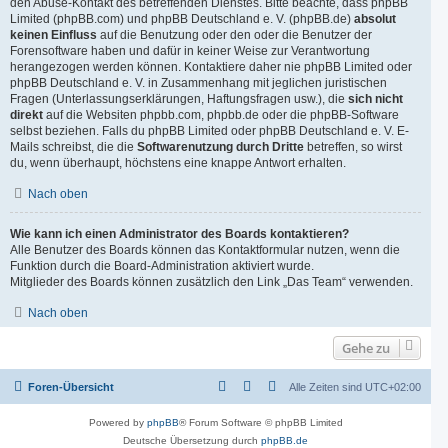
den Abuse-Kontakt des betreffenden Dienstes. Bitte beachte, dass phpBB
Limited (phpBB.com) und phpBB Deutschland e. V. (phpBB.de)
absolut
keinen Einfluss
auf die Benutzung oder den oder die Benutzer der
Forensoftware haben und dafür in keiner Weise zur Verantwortung
herangezogen werden können. Kontaktiere daher nie phpBB Limited oder
phpBB Deutschland e. V. in Zusammenhang mit jeglichen juristischen
Fragen (Unterlassungserklärungen, Haftungsfragen usw.), die
sich nicht
direkt
auf die Websiten phpbb.com, phpbb.de oder die phpBB-Software
selbst beziehen. Falls du phpBB Limited oder phpBB Deutschland e. V. E-
Mails schreibst, die die
Softwarenutzung durch Dritte
betreffen, so wirst
du, wenn überhaupt, höchstens eine knappe Antwort erhalten.
Nach oben
Wie kann ich einen Administrator des Boards kontaktieren?
Alle Benutzer des Boards können das Kontaktformular nutzen, wenn die
Funktion durch die Board-Administration aktiviert wurde.
Mitglieder des Boards können zusätzlich den Link „Das Team“ verwenden.
Nach oben
Gehe zu
Foren-Übersicht
Alle Zeiten sind
UTC+02:00
Powered by
phpBB
® Forum Software © phpBB Limited
Deutsche Übersetzung durch
phpBB.de