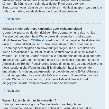
können. Es könnte auch sein, dass deine IP-Adresse oder der
Benutzername, mit dem du dich registrieren möchtest, gesperrt wurden. Um
Hilfe zu erhalten, wende dich an die Board-Administration.
Nach oben
Ich habe mich registriert, kann mich aber nicht anmelden!
Überprüfe zuerst, ob du den richtigen Benutzernamen und das richtige
Passwort eingegeben hast. Wenn diese stimmen, dann gibt es zwei
Möglichkeiten. Wenn
COPPA
aktiviert ist und du angegeben hast, dass du
unter 13 Jahre alt bist, musst du bzw. einer deiner Eltern oder deiner
Erziehungsberechtigten den Anweisungen folgen, die du erhalten hast.
Wenn dies nicht der Fall ist, muss dein Benutzerkonto vielleicht aktiviert
werden. Bei einigen Boards müssen alle neu angemeldeten Mitglieder erst
freigeschaltet werden – entweder musst du dies selbst erledigen oder ein
Administrator. Bei der Registrierung wurde dir mitgeteilt, ob eine Aktivierung
nötig ist oder nicht. Wenn du eine E-Mail erhalten hast, folge den dort
enthaltenen Anweisungen. Ansonsten prüfe, ob du deine E-Mail-Adresse
korrekt eingegeben hast oder die E-Mail von einem Spam-Filter blockiert
wurde. Wenn du dir sicher bist, dass deine E-Mail-Adresse korrekt
eingegeben wurde, dann kontaktiere einen Administrator.
Nach oben
Warum kann ich mich nicht anmelden?
Dafür gibt es viele mögliche Gründe. Prüfe zunächst, ob dein
Benutzername und dein Passwort richtig sind. Wenn dies der Fall ist,