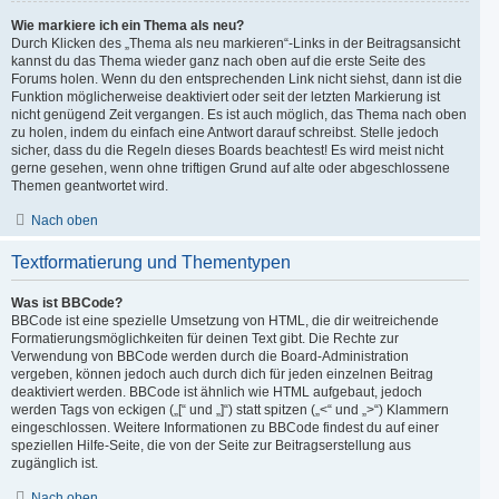
Wie markiere ich ein Thema als neu?
Durch Klicken des „Thema als neu markieren“-Links in der Beitragsansicht
kannst du das Thema wieder ganz nach oben auf die erste Seite des
Forums holen. Wenn du den entsprechenden Link nicht siehst, dann ist die
Funktion möglicherweise deaktiviert oder seit der letzten Markierung ist
nicht genügend Zeit vergangen. Es ist auch möglich, das Thema nach oben
zu holen, indem du einfach eine Antwort darauf schreibst. Stelle jedoch
sicher, dass du die Regeln dieses Boards beachtest! Es wird meist nicht
gerne gesehen, wenn ohne triftigen Grund auf alte oder abgeschlossene
Themen geantwortet wird.
Nach oben
Textformatierung und Thementypen
Was ist BBCode?
BBCode ist eine spezielle Umsetzung von HTML, die dir weitreichende
Formatierungsmöglichkeiten für deinen Text gibt. Die Rechte zur
Verwendung von BBCode werden durch die Board-Administration
vergeben, können jedoch auch durch dich für jeden einzelnen Beitrag
deaktiviert werden. BBCode ist ähnlich wie HTML aufgebaut, jedoch
werden Tags von eckigen („[“ und „]“) statt spitzen („<“ und „>“) Klammern
eingeschlossen. Weitere Informationen zu BBCode findest du auf einer
speziellen Hilfe-Seite, die von der Seite zur Beitragserstellung aus
zugänglich ist.
Nach oben