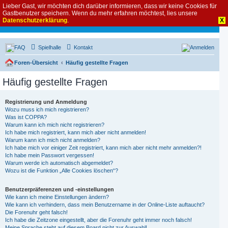
Lieber Gast, wir möchten dich darüber informieren, dass wir keine Cookies für
Gastbenutzer speichern. Wenn du mehr erfahren möchtest, lies unsere
Datenschutzerklärung
.
X
FAQ
Spielhalle
Kontakt
Anmelden
Foren-Übersicht
Häufig gestellte Fragen
Häufig gestellte Fragen
Registrierung und Anmeldung
Wozu muss ich mich registrieren?
Was ist COPPA?
Warum kann ich mich nicht registrieren?
Ich habe mich registriert, kann mich aber nicht anmelden!
Warum kann ich mich nicht anmelden?
Ich habe mich vor einiger Zeit registriert, kann mich aber nicht mehr anmelden?!
Ich habe mein Passwort vergessen!
Warum werde ich automatisch abgemeldet?
Wozu ist die Funktion „Alle Cookies löschen“?
Benutzerpräferenzen und -einstellungen
Wie kann ich meine Einstellungen ändern?
Wie kann ich verhindern, dass mein Benutzername in der Online-Liste auftaucht?
Die Forenuhr geht falsch!
Ich habe die Zeitzone eingestellt, aber die Forenuhr geht immer noch falsch!
Meine Sprache steht auf diesem Board nicht zur Auswahl!