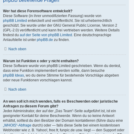
phpBB betreffende Fragen
Wer hat diese Forensoftware entwickelt?
Diese Software (in ihrer unmodifizierten Fassung) wurde von
phpBB Limited
entwickelt und veröffentlicht. Sie ist urheberrechtlich
geschützt. Sie wurde unter der GNU General Public License, Version 2
(GPL-2.0) veröffentlicht und kann frei vertrieben werden. Weitere Details
findest du
auf der Seite von phpBB Limited
. Eine deutschsprachige
Anlaufstelle ist unter
phpBB.de
zu finden.
Nach oben
Warum ist Funktion x oder y nicht enthalten?
Diese Software wurde von phpBB Limited geschrieben. Wenn du denkst,
dass eine Funktion implementiert werden sollte, dann besuche
phpBB Ideas
, wo du deine Stimme für bestehende Vorschläge abgeben
oder neue Funktionen vorschlagen kannst.
Nach oben
An wen soll ich mich wenden, falls es Beschwerden oder juristische
Anfragen zu diesem Forum gibt?
Jeder Administrator, der auf der „Das Team“-Seite aufgeführt ist, ist ein
geeigneter Kontakt für deine Beschwerde. Wenn du so keine Antwort
erhältst, solltest du den Besitzer der Domain kontaktieren (führe dazu eine
„WHOIS“-Abfrage
durch) oder — falls diese Seite bei einem kostenlosen
Webhoster wie z. B. Yahoo!, free.fr, funpic.de usw. liegt — den Support oder