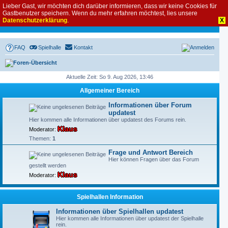
Lieber Gast, wir möchten dich darüber informieren, dass wir keine Cookies für
Gastbenutzer speichern. Wenn du mehr erfahren möchtest, lies unsere
Datenschutzerklärung
.
X
FAQ
Spielhalle
Kontakt
Anmelden
Foren-Übersicht
Aktuelle Zeit: So 9. Aug 2026, 13:46
Allgemeiner Bereich
Informationen über Forum
updatest
Hier kommen alle Informationen über updatest des Forums rein.
Klaus
Moderator:
Themen:
1
Frage und Antwort Bereich
Hier können Fragen über das Forum
gestellt werden
Klaus
Moderator:
Spielhallen Information
Informationen über Spielhallen updatest
Hier kommen alle Informationen über updatest der Spielhalle
rein.