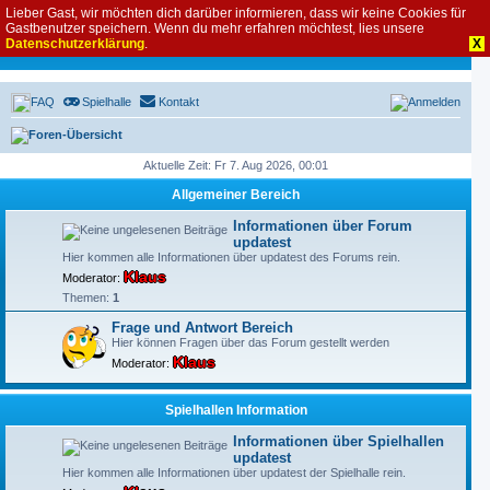
Lieber Gast, wir möchten dich darüber informieren, dass wir keine Cookies für
Gastbenutzer speichern. Wenn du mehr erfahren möchtest, lies unsere
Datenschutzerklärung
.
X
FAQ
Spielhalle
Kontakt
Anmelden
Foren-Übersicht
Aktuelle Zeit: Fr 7. Aug 2026, 00:01
Allgemeiner Bereich
Informationen über Forum
updatest
Hier kommen alle Informationen über updatest des Forums rein.
Klaus
Moderator:
Themen:
1
Frage und Antwort Bereich
Hier können Fragen über das Forum gestellt werden
Klaus
Moderator:
Spielhallen Information
Informationen über Spielhallen
updatest
Hier kommen alle Informationen über updatest der Spielhalle rein.