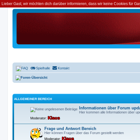
Lieber Gast, wir möchten dich darüber informieren, dass wir keine Cookies für G
FAQ
Spielhalle
Kontakt
Foren-Übersicht
ALLGEMEINER BEREICH
Informationen über Forum upda
Hier kommen alle Informationen über up
Klaus
Moderator:
Frage und Antwort Bereich
Hier können Fragen über das Forum gestellt werden
Klaus
Moderator: