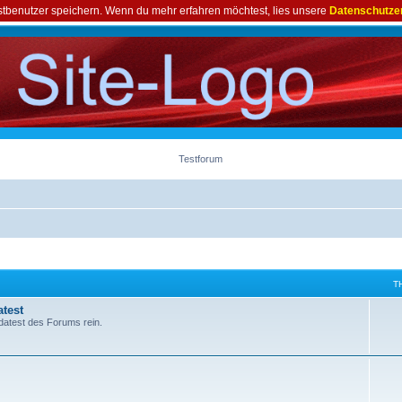
astbenutzer speichern. Wenn du mehr erfahren möchtest, lies unsere
Datenschutze
Testforum
T
test
datest des Forums rein.