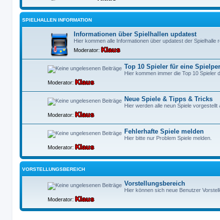
SPIELHALLEN INFORMATION
Informationen über Spielhallen updatest
Hier kommen alle Informationen über updatest der Spielhalle r
Klaus
Moderator:
Top 10 Spieler für eine Spielpe
Hier kommen immer die Top 10 Spieler de
Klaus
Moderator:
Neue Spiele & Tipps & Tricks
Hier werden alle neun Spiele vorgestellt
Klaus
Moderator:
Fehlerhafte Spiele melden
Hier bitte nur Problem Spiele melden.
Klaus
Moderator:
VORSTELLUNGSBEREICH
Vorstellungsbereich
Hier können sich neue Benutzer Vorstell
Klaus
Moderator: