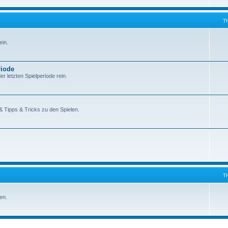
T
ein.
riode
r letzten Spielperiode rein.
 & Tipps & Tricks zu den Spielen.
T
en.