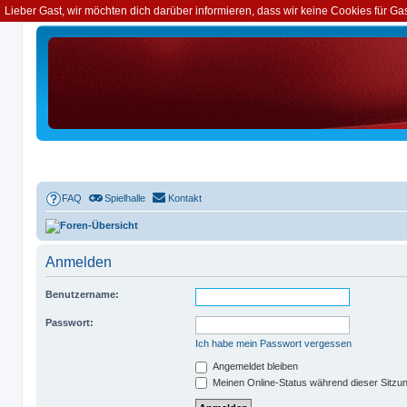
Lieber Gast, wir möchten dich darüber informieren, dass wir keine Cookies für G
FAQ
Spielhalle
Kontakt
Foren-Übersicht
Anmelden
Benutzername:
Passwort:
Ich habe mein Passwort vergessen
Angemeldet bleiben
Meinen Online-Status während dieser Sitzu