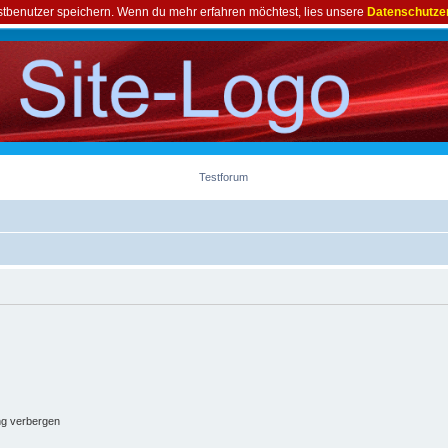
astbenutzer speichern. Wenn du mehr erfahren möchtest, lies unsere
Datenschutze
Testforum
ng verbergen