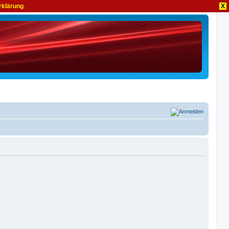
rklärung
.
X
Anmelden