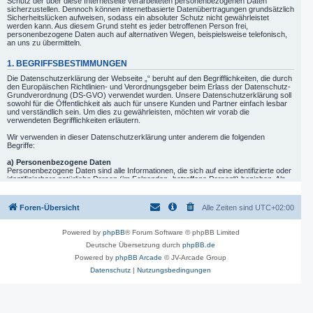
Schutz der über diese Internetseite verarbeiteten personenbezogenen Daten
sicherzustellen. Dennoch können internetbasierte Datenübertragungen grundsätzlich
Sicherheitslücken aufweisen, sodass ein absoluter Schutz nicht gewährleistet
werden kann. Aus diesem Grund steht es jeder betroffenen Person frei,
personenbezogene Daten auch auf alternativen Wegen, beispielsweise telefonisch,
an uns zu übermitteln.
1. BEGRIFFSBESTIMMUNGEN
Die Datenschutzerklärung der Webseite „“ beruht auf den Begrifflichkeiten, die durch
den Europäischen Richtlinien- und Verordnungsgeber beim Erlass der Datenschutz-
Grundverordnung (DS-GVO) verwendet wurden. Unsere Datenschutzerklärung soll
sowohl für die Öffentlichkeit als auch für unsere Kunden und Partner einfach lesbar
und verständlich sein. Um dies zu gewährleisten, möchten wir vorab die
verwendeten Begrifflichkeiten erläutern.
Wir verwenden in dieser Datenschutzerklärung unter anderem die folgenden
Begriffe:
a) Personenbezogene Daten
Personenbezogene Daten sind alle Informationen, die sich auf eine identifizierte oder
identifizierbare natürliche Person (im Folgenden „betroffene Person“) beziehen. Als
identifizierbar wird eine natürliche Person angesehen, die direkt oder indirekt,
insbesondere mittels Zuordnung zu einer Kennung wie einem Namen, zu einer
Kennnummer, zu Standortdaten, zu einer Online-Kennung oder zu einem oder
Foren-Übersicht
Alle Zeiten sind
UTC+02:00
mehreren besonderen Merkmalen, die Ausdruck der physischen, physiologischen,
genetischen, psychischen, wirtschaftlichen, kulturellen oder sozialen Identität dieser
natürlichen Person sind, identifiziert werden kann.
Powered by
phpBB
® Forum Software © phpBB Limited
Deutsche Übersetzung durch
phpBB.de
b) betroffene Person
Betroffene Person ist jede identifizierte oder identifizierbare natürliche Person, deren
Powered by
phpBB Arcade
© JV-Arcade Group
personenbezogene Daten von dem für die Verarbeitung Verantwortlichen verarbeitet
Datenschutz
|
Nutzungsbedingungen
werden.
c) Verarbeitung
Verarbeitung ist jeder mit oder ohne Hilfe automatisierter Verfahren ausgeführte
Vorgang oder jede solche Vorgangsreihe im Zusammenhang mit
personenbezogenen Daten, wie das Erheben, das Erfassen, die Organisation, das