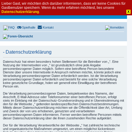
Lieber Gast, wir möchten dich darüber informieren, dass wir keine Cookies für
Gastbenutzer speichern. Wenn du mehr erfahren möchtest, lies unsere
Datenschutzerklärung
.
X
FAQ
Spielhalle
Kontakt
Anmelden
Foren-Übersicht
- Datenschutzerklärung
Datenschutz hat einen besonders hohen Stellenwert für die Betreiber von „“. Eine
Nutzung der Internetseiten von „“ ist grundsätzlich ohne jede Angabe
personenbezogener Daten möglich. Sofern eine betroffene Person besondere
Dienste über unsere Internetseite in Anspruch nehmen möchte, könnte jedoch eine
Verarbeitung personenbezogener Daten erforderlich werden. Ist die Verarbeitung
personenbezogener Daten erforderlich und besteht für eine solche Verarbeitung
keine gesetzliche Grundlage, holen wir generell eine Einwilligung der betroffenen
Person ein.
Die Verarbeitung personenbezogener Daten, beispielsweise des Namens, der
Anschrift, E-Mail-Adresse oder Telefonnummer einer betroffenen Person, erfolgt
stets im Einklang mit der Datenschutz-Grundverordnung und in Übereinstimmung mit
den für die Webseite „“ geltenden landesspezifischen Datenschutzbestimmungen.
Mittels dieser Datenschutzerklärung möchten wir die Öffentlichkeit über Art, Umfang
und Zweck der von uns erhobenen, genutzten und verarbeiteten
personenbezogenen Daten informieren. Ferner werden betroffene Personen mittels
dieser Datenschutzerklärung über die ihnen zustehenden Rechte aufgeklärt.
Der für die Verarbeitung Verantwortliche der Webseite „“ hat zahlreiche technische
und organisatorische Maßnahmen umgesetzt, um einen möglichst lückenlosen