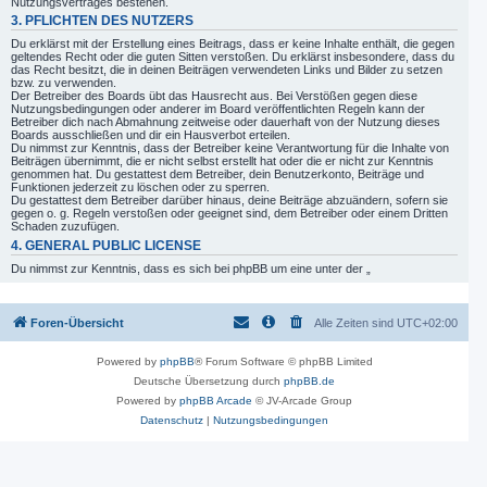
Nutzungsvertrages bestehen.
3. PFLICHTEN DES NUTZERS
Du erklärst mit der Erstellung eines Beitrags, dass er keine Inhalte enthält, die gegen
geltendes Recht oder die guten Sitten verstoßen. Du erklärst insbesondere, dass du
das Recht besitzt, die in deinen Beiträgen verwendeten Links und Bilder zu setzen
bzw. zu verwenden.
Der Betreiber des Boards übt das Hausrecht aus. Bei Verstößen gegen diese
Nutzungsbedingungen oder anderer im Board veröffentlichten Regeln kann der
Betreiber dich nach Abmahnung zeitweise oder dauerhaft von der Nutzung dieses
Boards ausschließen und dir ein Hausverbot erteilen.
Du nimmst zur Kenntnis, dass der Betreiber keine Verantwortung für die Inhalte von
Beiträgen übernimmt, die er nicht selbst erstellt hat oder die er nicht zur Kenntnis
genommen hat. Du gestattest dem Betreiber, dein Benutzerkonto, Beiträge und
Funktionen jederzeit zu löschen oder zu sperren.
Du gestattest dem Betreiber darüber hinaus, deine Beiträge abzuändern, sofern sie
gegen o. g. Regeln verstoßen oder geeignet sind, dem Betreiber oder einem Dritten
Schaden zuzufügen.
4. GENERAL PUBLIC LICENSE
Du nimmst zur Kenntnis, dass es sich bei phpBB um eine unter der „
GNU General Public License v2
“ (GPL) bereitgestellten Foren-Software von phpBB
Limited (
www.phpbb.com
) handelt; deutschsprachige Informationen werden durch
die deutschsprachige Community unter
www.phpbb.de
zur Verfügung gestellt. Beide
haben keinen Einfluss auf die Art und Weise, wie die Software verwendet wird. Sie
Foren-Übersicht
Alle Zeiten sind
UTC+02:00
können insbesondere die Verwendung der Software für bestimmte Zwecke nicht
untersagen oder auf Inhalte fremder Foren Einfluss nehmen.
Powered by
phpBB
® Forum Software © phpBB Limited
5. GEWÄHRLEISTUNG
Deutsche Übersetzung durch
phpBB.de
Der Betreiber haftet mit Ausnahme der Verletzung von Leben, Körper und
Powered by
phpBB Arcade
© JV-Arcade Group
Gesundheit und der Verletzung wesentlicher Vertragspflichten (Kardinalpflichten) nur
für Schäden, die auf ein vorsätzliches oder grob fahrlässiges Verhalten
Datenschutz
|
Nutzungsbedingungen
zurückzuführen sind. Dies gilt auch für mittelbare Folgeschäden wie insbesondere
entgangenen Gewinn.
Die Haftung ist gegenüber Verbrauchern außer bei vorsätzlichem oder grob
fahrlässigem Verhalten oder bei Schäden aus der Verletzung von Leben, Körper und
Gesundheit und der Verletzung wesentlicher Vertragspflichten (Kardinalpflichten) auf