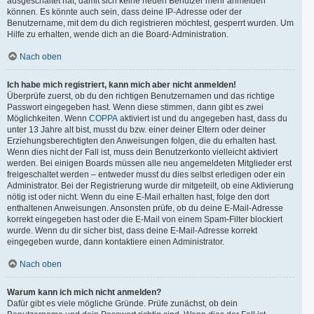
ausgeschaltet hat, damit sich keine neuen Benutzer mehr anmelden
können. Es könnte auch sein, dass deine IP-Adresse oder der
Benutzername, mit dem du dich registrieren möchtest, gesperrt wurden. Um
Hilfe zu erhalten, wende dich an die Board-Administration.
Nach oben
Ich habe mich registriert, kann mich aber nicht anmelden!
Überprüfe zuerst, ob du den richtigen Benutzernamen und das richtige
Passwort eingegeben hast. Wenn diese stimmen, dann gibt es zwei
Möglichkeiten. Wenn
COPPA
aktiviert ist und du angegeben hast, dass du
unter 13 Jahre alt bist, musst du bzw. einer deiner Eltern oder deiner
Erziehungsberechtigten den Anweisungen folgen, die du erhalten hast.
Wenn dies nicht der Fall ist, muss dein Benutzerkonto vielleicht aktiviert
werden. Bei einigen Boards müssen alle neu angemeldeten Mitglieder erst
freigeschaltet werden – entweder musst du dies selbst erledigen oder ein
Administrator. Bei der Registrierung wurde dir mitgeteilt, ob eine Aktivierung
nötig ist oder nicht. Wenn du eine E-Mail erhalten hast, folge den dort
enthaltenen Anweisungen. Ansonsten prüfe, ob du deine E-Mail-Adresse
korrekt eingegeben hast oder die E-Mail von einem Spam-Filter blockiert
wurde. Wenn du dir sicher bist, dass deine E-Mail-Adresse korrekt
eingegeben wurde, dann kontaktiere einen Administrator.
Nach oben
Warum kann ich mich nicht anmelden?
Dafür gibt es viele mögliche Gründe. Prüfe zunächst, ob dein