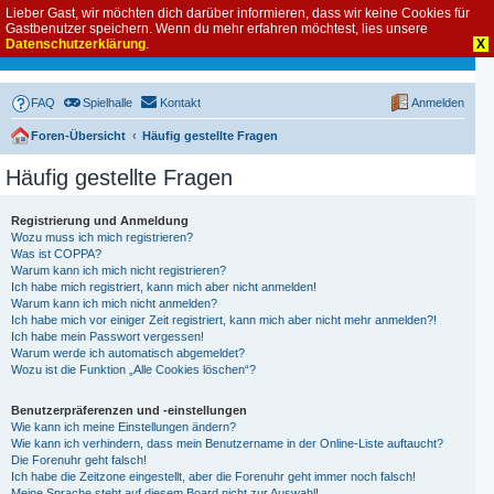
Lieber Gast, wir möchten dich darüber informieren, dass wir keine Cookies für
Gastbenutzer speichern. Wenn du mehr erfahren möchtest, lies unsere
Datenschutzerklärung
.
X
FAQ
Spielhalle
Kontakt
Anmelden
Foren-Übersicht
Häufig gestellte Fragen
Häufig gestellte Fragen
Registrierung und Anmeldung
Wozu muss ich mich registrieren?
Was ist COPPA?
Warum kann ich mich nicht registrieren?
Ich habe mich registriert, kann mich aber nicht anmelden!
Warum kann ich mich nicht anmelden?
Ich habe mich vor einiger Zeit registriert, kann mich aber nicht mehr anmelden?!
Ich habe mein Passwort vergessen!
Warum werde ich automatisch abgemeldet?
Wozu ist die Funktion „Alle Cookies löschen“?
Benutzerpräferenzen und -einstellungen
Wie kann ich meine Einstellungen ändern?
Wie kann ich verhindern, dass mein Benutzername in der Online-Liste auftaucht?
Die Forenuhr geht falsch!
Ich habe die Zeitzone eingestellt, aber die Forenuhr geht immer noch falsch!
Meine Sprache steht auf diesem Board nicht zur Auswahl!