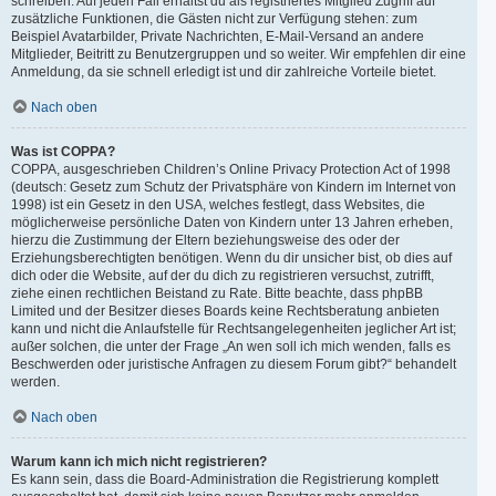
schreiben. Auf jeden Fall erhältst du als registriertes Mitglied Zugriff auf
zusätzliche Funktionen, die Gästen nicht zur Verfügung stehen: zum
Beispiel Avatarbilder, Private Nachrichten, E-Mail-Versand an andere
Mitglieder, Beitritt zu Benutzergruppen und so weiter. Wir empfehlen dir eine
Anmeldung, da sie schnell erledigt ist und dir zahlreiche Vorteile bietet.
Nach oben
Was ist COPPA?
COPPA, ausgeschrieben Children’s Online Privacy Protection Act of 1998
(deutsch: Gesetz zum Schutz der Privatsphäre von Kindern im Internet von
1998) ist ein Gesetz in den USA, welches festlegt, dass Websites, die
möglicherweise persönliche Daten von Kindern unter 13 Jahren erheben,
hierzu die Zustimmung der Eltern beziehungsweise des oder der
Erziehungsberechtigten benötigen. Wenn du dir unsicher bist, ob dies auf
dich oder die Website, auf der du dich zu registrieren versuchst, zutrifft,
ziehe einen rechtlichen Beistand zu Rate. Bitte beachte, dass phpBB
Limited und der Besitzer dieses Boards keine Rechtsberatung anbieten
kann und nicht die Anlaufstelle für Rechtsangelegenheiten jeglicher Art ist;
außer solchen, die unter der Frage „An wen soll ich mich wenden, falls es
Beschwerden oder juristische Anfragen zu diesem Forum gibt?“ behandelt
werden.
Nach oben
Warum kann ich mich nicht registrieren?
Es kann sein, dass die Board-Administration die Registrierung komplett