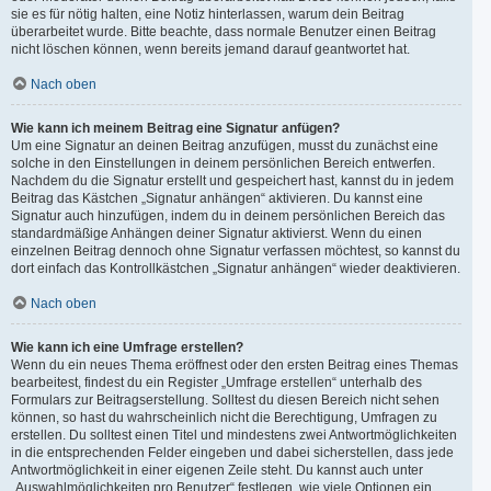
sie es für nötig halten, eine Notiz hinterlassen, warum dein Beitrag
überarbeitet wurde. Bitte beachte, dass normale Benutzer einen Beitrag
nicht löschen können, wenn bereits jemand darauf geantwortet hat.
Nach oben
Wie kann ich meinem Beitrag eine Signatur anfügen?
Um eine Signatur an deinen Beitrag anzufügen, musst du zunächst eine
solche in den Einstellungen in deinem persönlichen Bereich entwerfen.
Nachdem du die Signatur erstellt und gespeichert hast, kannst du in jedem
Beitrag das Kästchen „Signatur anhängen“ aktivieren. Du kannst eine
Signatur auch hinzufügen, indem du in deinem persönlichen Bereich das
standardmäßige Anhängen deiner Signatur aktivierst. Wenn du einen
einzelnen Beitrag dennoch ohne Signatur verfassen möchtest, so kannst du
dort einfach das Kontrollkästchen „Signatur anhängen“ wieder deaktivieren.
Nach oben
Wie kann ich eine Umfrage erstellen?
Wenn du ein neues Thema eröffnest oder den ersten Beitrag eines Themas
bearbeitest, findest du ein Register „Umfrage erstellen“ unterhalb des
Formulars zur Beitragserstellung. Solltest du diesen Bereich nicht sehen
können, so hast du wahrscheinlich nicht die Berechtigung, Umfragen zu
erstellen. Du solltest einen Titel und mindestens zwei Antwortmöglichkeiten
in die entsprechenden Felder eingeben und dabei sicherstellen, dass jede
Antwortmöglichkeit in einer eigenen Zeile steht. Du kannst auch unter
„Auswahlmöglichkeiten pro Benutzer“ festlegen, wie viele Optionen ein