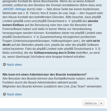
geeigneter Kontakt für deine Beschwerde. Wenn du so keine Antwort
erhältst, solltest du den Besitzer der Domain kontaktieren (führe dazu eine
„WHOIS“-Abfrage
durch) oder — falls diese Seite bei einem kostenlosen
Webhoster wie z. B. Yahoo!, free.fr, funpic.de usw. liegt — den Support oder
den Abuse-Kontakt des betreffenden Dienstes. Bitte beachte, dass phpBB
Limited (phpBB.com) und phpBB Deutschland e. V. (phpBB.de)
absolut
keinen Einfluss
auf die Benutzung oder den oder die Benutzer der
Forensoftware haben und dafür in keiner Weise zur Verantwortung
herangezogen werden können. Kontaktiere daher nie phpBB Limited oder
phpBB Deutschland e. V. in Zusammenhang mit jeglichen juristischen
Fragen (Unterlassungserklärungen, Haftungsfragen usw.), die
sich nicht
direkt
auf die Websiten phpbb.com, phpbb.de oder die phpBB-Software
selbst beziehen. Falls du phpBB Limited oder phpBB Deutschland e. V. E-
Mails schreibst, die die
Softwarenutzung durch Dritte
betreffen, so wirst
du, wenn überhaupt, höchstens eine knappe Antwort erhalten.
Nach oben
Wie kann ich einen Administrator des Boards kontaktieren?
Alle Benutzer des Boards können das Kontaktformular nutzen, wenn die
Funktion durch die Board-Administration aktiviert wurde.
Mitglieder des Boards können zusätzlich den Link „Das Team“ verwenden.
Nach oben
Gehe zu