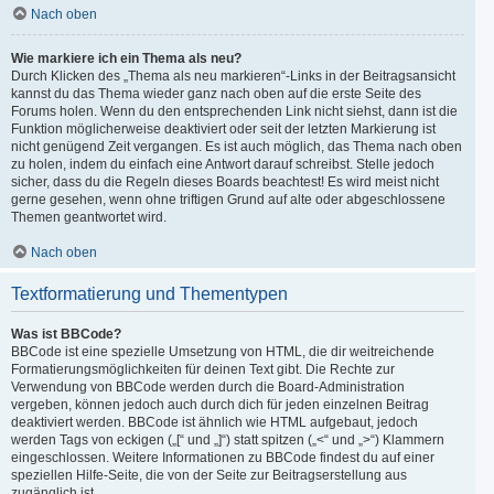
Nach oben
Wie markiere ich ein Thema als neu?
Durch Klicken des „Thema als neu markieren“-Links in der Beitragsansicht
kannst du das Thema wieder ganz nach oben auf die erste Seite des
Forums holen. Wenn du den entsprechenden Link nicht siehst, dann ist die
Funktion möglicherweise deaktiviert oder seit der letzten Markierung ist
nicht genügend Zeit vergangen. Es ist auch möglich, das Thema nach oben
zu holen, indem du einfach eine Antwort darauf schreibst. Stelle jedoch
sicher, dass du die Regeln dieses Boards beachtest! Es wird meist nicht
gerne gesehen, wenn ohne triftigen Grund auf alte oder abgeschlossene
Themen geantwortet wird.
Nach oben
Textformatierung und Thementypen
Was ist BBCode?
BBCode ist eine spezielle Umsetzung von HTML, die dir weitreichende
Formatierungsmöglichkeiten für deinen Text gibt. Die Rechte zur
Verwendung von BBCode werden durch die Board-Administration
vergeben, können jedoch auch durch dich für jeden einzelnen Beitrag
deaktiviert werden. BBCode ist ähnlich wie HTML aufgebaut, jedoch
werden Tags von eckigen („[“ und „]“) statt spitzen („<“ und „>“) Klammern
eingeschlossen. Weitere Informationen zu BBCode findest du auf einer
speziellen Hilfe-Seite, die von der Seite zur Beitragserstellung aus
zugänglich ist.