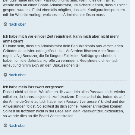
Benutzername und dein Passwort richtig sind. Wenn dies der Fall ist,
wende dich an einen Board-Administrator, um sicherzugehen, dass du nicht
gesperrt wurdest. Es ist ebenfalls möglich, dass ein Konfigurationsproblem
mit der Website vorliegt, welches ein Administrator lösen muss.
Nach oben
Ich habe mich vor einiger Zeit registriert, kann mich aber nicht mehr
anmelden?!
Es kann sein, dass ein Administrator dein Benutzerkonto aus verschieden
Gründen deaktiviert oder gelöscht hat. Außerdem löschen viele Boards
regelmäßig Benutzer, die für längere Zeit keine Beiträge geschrieben
haben, um die Datenbankgröße zu verringern. Registriere dich einfach
erneut und nimm aktiv an den Diskussionen teil!
Nach oben
Ich habe mein Passwort vergessen!
Das ist nicht schlimm! Wir können dir zwar dein altes Passwort nicht wieder
mitteilen, du kannst es jedoch zurücksetzen. Dies machst du, indem du auf
der Anmelde-Seite auf „Ich habe mein Passwort vergessen“ klickst und den
Anweisungen folgst. So solltest du dich schnell wieder anmelden können.
Solltest du trotzdem nicht in der Lage sein, dein Passwort zurückzusetzen,
so wende dich an die Board-Administration.
Nach oben