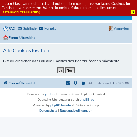
Lieber Gast, wir möchten dich darüber informieren, dass wir keine Cookies für
Gastbenutzer speichern. Wenn du mehr erfahren möchtest, lies unsere
Datenschutzerklärung
.
X
FAQ
Spielhalle
Kontakt
Anmelden
Foren-Übersicht
Alle Cookies löschen
Bist du dir sicher, dass du alle Cookies des Boards löschen möchtest?
Foren-Übersicht
Alle Zeiten sind
UTC+02:00
Powered by
phpBB
® Forum Software © phpBB Limited
Deutsche Übersetzung durch
phpBB.de
Powered by
phpBB Arcade
© JV-Arcade Group
Datenschutz
|
Nutzungsbedingungen