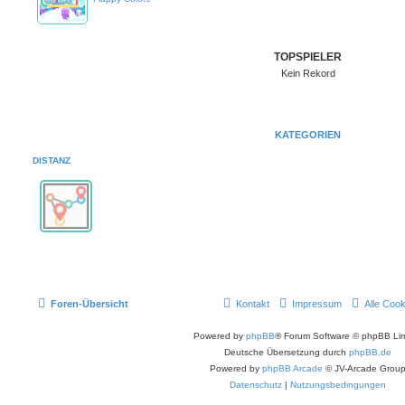
TOPSPIELER
Kein Rekord
KATEGORIEN
DISTANZ
E
s
g
Foren-Übersicht
Kontakt
Impressum
Alle Coo
i
b
t
Powered by
phpBB
® Forum Software © phpBB Lim
k
e
Deutsche Übersetzung durch
phpBB.de
i
Powered by
phpBB Arcade
© JV-Arcade Grou
n
e
Datenschutz
|
Nutzungsbedingungen
n
e