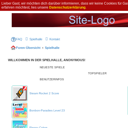
Lieber Gast, wir möchten dich darüber informieren, dass wir keine Cookies für 
erfahren möchtest, lies unsere
Datenschutzerklärung
.
FAQ
Spielhalle
Kontakt
Foren-Übersicht
Spielhalle
WILLKOMMEN IN DER SPIELHALLE, ANONYMOUS!
NEUESTE SPIELE
TOPSPIELER
BENUTZERINFOS
Steam Rocket 2 Score
Bonbon-Paradies Level 23
Flappy Colors